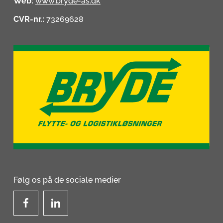
Web:
www.bryde-as.dk
CVR-nr.:
73269628
Følg os på de sociale medier
Facebook
linkedIn